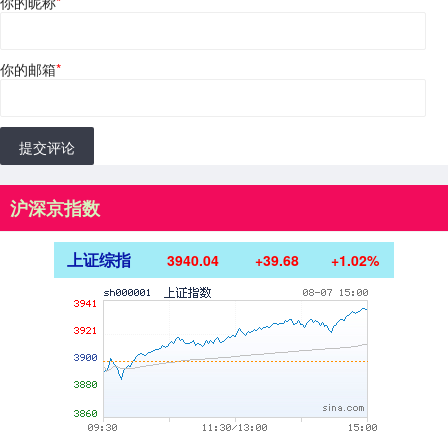
你的昵称
*
你的邮箱
*
提交评论
沪深京指数
上证综指
3940.04
+39.68
+1.02%