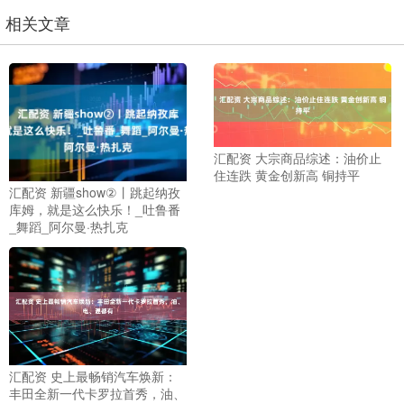
相关文章
汇配资 大宗商品综述：油价止
住连跌 黄金创新高 铜持平
汇配资 新疆show②丨跳起纳孜
库姆，就是这么快乐！_吐鲁番
_舞蹈_阿尔曼·热扎克
汇配资 史上最畅销汽车焕新：
丰田全新一代卡罗拉首秀，油、