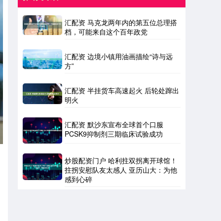
汇配资 马克龙两年内的第五位总理搭
档，可能来自这个百年政党
汇配资 边境小镇用油画描绘“诗与远
方”
汇配资 半挂货车高速起火 后轮处蹿出
明火
汇配资 默沙东宣布全球首个口服
PCSK9抑制剂三期临床试验成功
炒股配资门户 哈利拄双拐离开球馆！
拄拐安慰队友太感人 亚历山大：为他
感到心碎