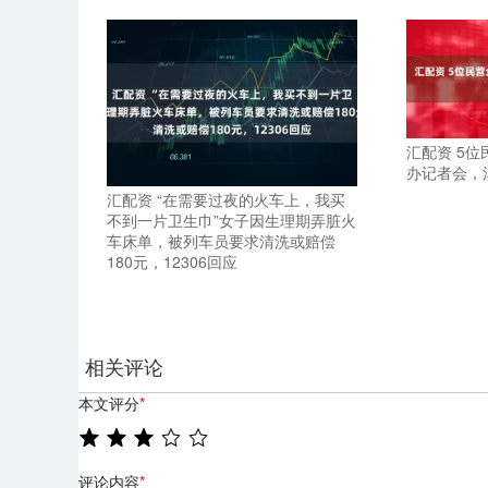
汇配资 5
办记者会，
汇配资 “在需要过夜的火车上，我买
不到一片卫生巾”女子因生理期弄脏火
车床单，被列车员要求清洗或赔偿
180元，12306回应
相关评论
本文评分
*
评论内容
*