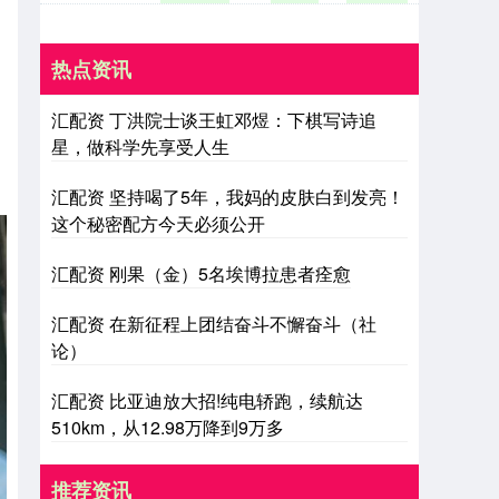
热点资讯
汇配资 丁洪院士谈王虹邓煜：下棋写诗追
星，做科学先享受人生
汇配资 坚持喝了5年，我妈的皮肤白到发亮！
这个秘密配方今天必须公开
汇配资 刚果（金）5名埃博拉患者痊愈
汇配资 在新征程上团结奋斗不懈奋斗（社
论）
汇配资 比亚迪放大招!纯电轿跑，续航达
510km，从12.98万降到9万多
推荐资讯