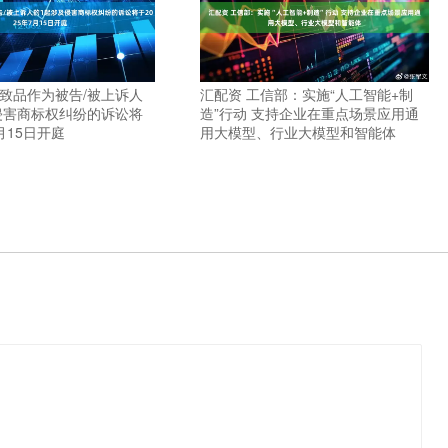
物致品作为被告/被上诉人
汇配资 工信部：实施“人工智能+制
侵害商标权纠纷的诉讼将
造”行动 支持企业在重点场景应用通
7月15日开庭
用大模型、行业大模型和智能体