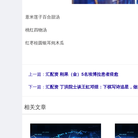
薏米莲子百合甜汤
桃红四物汤
红枣桂圆银耳炖木瓜
上一篇：
汇配资 刚果（金）5名埃博拉患者痊愈
下一篇：
汇配资 丁洪院士谈王虹邓煜：下棋写诗追星，
相关文章