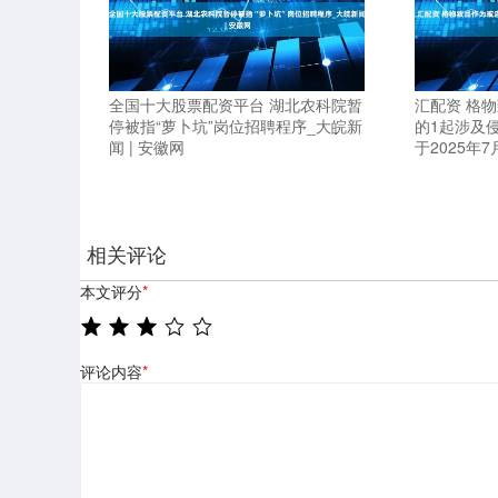
全国十大股票配资平台 湖北农科院暂
汇配资 格
停被指“萝卜坑”岗位招聘程序_大皖新
的1起涉及
闻 | 安徽网
于2025年
相关评论
本文评分
*
评论内容
*