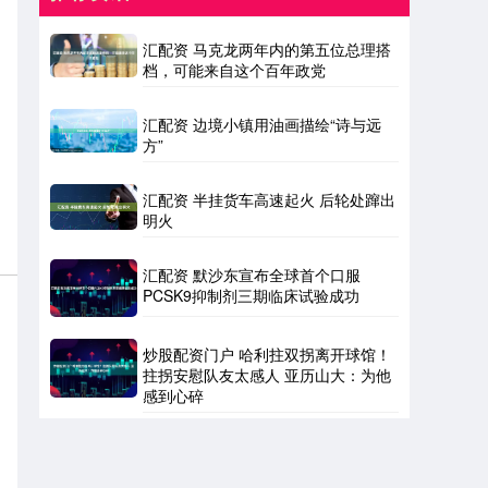
汇配资 马克龙两年内的第五位总理搭
档，可能来自这个百年政党
汇配资 边境小镇用油画描绘“诗与远
方”
汇配资 半挂货车高速起火 后轮处蹿出
明火
汇配资 默沙东宣布全球首个口服
PCSK9抑制剂三期临床试验成功
炒股配资门户 哈利拄双拐离开球馆！
拄拐安慰队友太感人 亚历山大：为他
感到心碎