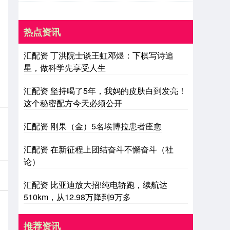
热点资讯
汇配资 丁洪院士谈王虹邓煜：下棋写诗追
星，做科学先享受人生
汇配资 坚持喝了5年，我妈的皮肤白到发亮！
这个秘密配方今天必须公开
汇配资 刚果（金）5名埃博拉患者痊愈
汇配资 在新征程上团结奋斗不懈奋斗（社
论）
汇配资 比亚迪放大招!纯电轿跑，续航达
510km，从12.98万降到9万多
推荐资讯