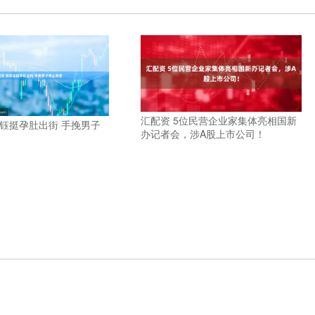
汇配资 5位民营企业家集体亮相国新
采钰挺孕肚出街 手挽男子
办记者会，涉A股上市公司！