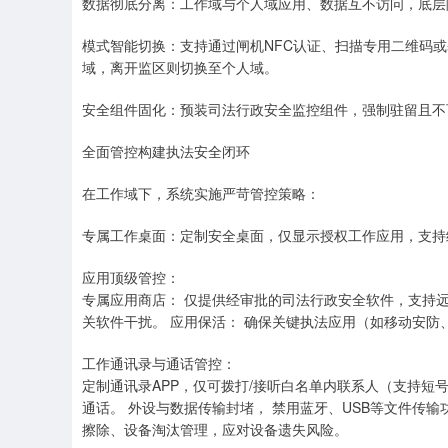
数据彻底分离：工作域与个人域应用、数据互不访问，底层
模式智能切换：支持通过闸机NFC认证、扫描专用二维码
域，离开监区则切换至个人域。
安全组件固化：预装司法行政安全监控组件，强制驻留且不
全面管控构建执法安全闭环
在工作域下，系统实施严苛管控策略：
专属工作桌面：定制安全桌面，仅显示授权工作应用，支持
应用顶级管控：
专属应用商店： 仅提供经审批的司法行政安全软件，支持远
关软件干扰。 应用保活： 确保关键执法应用（如移动安
工作通讯录与通话管控：
定制通讯录APP，仅可拨打/接听白名单内联系人（支持短
通话。 外设与数据传输封堵， 禁用蓝牙、USB等文件传
擦除、设备淘汰管理，应对设备遗失风险。