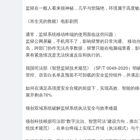
监狱在一般人看来很神秘，几乎与世隔绝，环境属于高度敏
《肖生克的救赎》电影剧照
通常，监狱系统移动终端的使用面临这些问题：
监狱公网屏蔽，手机用不了，影响狱警的日常沟通。 移动
岛，跨部门协作无法共享数据，狱警只能在电脑端查看，影
果有紧急情况是无法快速反应和执行的。
我国司法部《智慧监狱技术规范》（SF/T 0049-202
管控、语音白名单及预装不可卸载的安全监控组件，并满足
如何在满足高强度安全合规的前提下，实现高效、智能的移
展开剩余76%
领创双域系统破解监狱系统执法安全与效率难题
领创科技根据司法部“数字法治、智慧司法”建设方向，推
统技术规范》，在单台终端上实现工作域（执法模式）与个