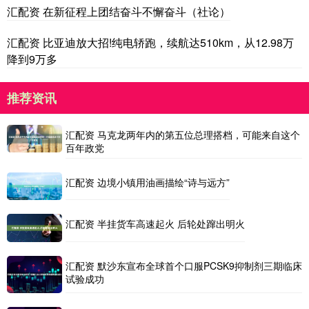
汇配资 在新征程上团结奋斗不懈奋斗（社论）
汇配资 比亚迪放大招!纯电轿跑，续航达510km，从12.98万
降到9万多
推荐资讯
汇配资 马克龙两年内的第五位总理搭档，可能来自这个
百年政党
汇配资 边境小镇用油画描绘“诗与远方”
汇配资 半挂货车高速起火 后轮处蹿出明火
汇配资 默沙东宣布全球首个口服PCSK9抑制剂三期临床
试验成功