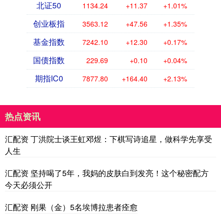
北证50
1134.24
+11.37
+1.01%
创业板指
3563.12
+47.56
+1.35%
基金指数
7242.10
+12.30
+0.17%
国债指数
229.69
+0.10
+0.04%
期指IC0
7877.80
+164.40
+2.13%
热点资讯
汇配资 丁洪院士谈王虹邓煜：下棋写诗追星，做科学先享受
人生
汇配资 坚持喝了5年，我妈的皮肤白到发亮！这个秘密配方
今天必须公开
汇配资 刚果（金）5名埃博拉患者痊愈