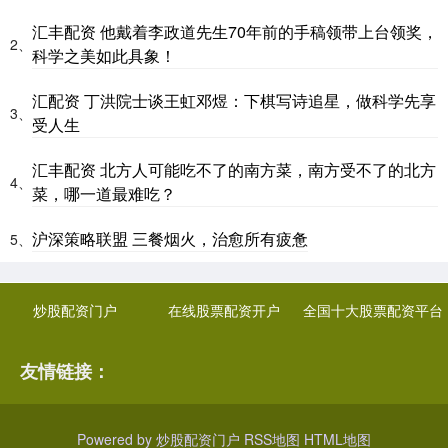
汇丰配资 他戴着李政道先生70年前的手稿领带上台领奖，
2、
科学之美如此具象！
汇配资 丁洪院士谈王虹邓煜：下棋写诗追星，做科学先享
3、
受人生
汇丰配资 北方人可能吃不了的南方菜，南方受不了的北方
4、
菜，哪一道最难吃？
沪深策略联盟 三餐烟火，治愈所有疲惫
5、
炒股配资门户
在线股票配资开户
全国十大股票配资平台
友情链接：
Powered by
炒股配资门户
RSS地图
HTML地图