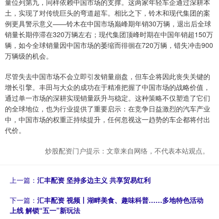
量位列第九，同样依赖中国市场的支撑。这两家年轻车企通过深耕本
土，实现了对传统巨头的弯道超车。相比之下，铃木和现代集团的案
例更具警示意义——铃木在中国市场巅峰期年销30万辆，退出后全球
销量长期停滞在320万辆左右；现代集团顶峰时期在中国年销超150万
辆，如今全球销量因中国市场的萎缩而徘徊在720万辆，错失冲击900
万辆级的机会。
尽管失去中国市场不会立即引发销量崩盘，但车企将因此丧失关键的
增长引擎。丰田与大众的成功在于精准把握了中国市场的战略价值，
通过单一市场的深耕实现销量跃升与稳定。这种策略不仅塑造了它们
的全球地位，也为行业提供了重要启示：在竞争日益激烈的汽车产业
中，中国市场的权重正持续提升，任何忽视这一趋势的车企都将付出
代价。
炒股配资门户提示：文章来自网络，不代表本站观点。
上一篇：
汇丰配资 坚持多边主义 共享贸易红利
下一篇：
汇丰配资 视频丨湖畔美食、趣味科普……多地特色活动
上线 解锁“五一”新玩法