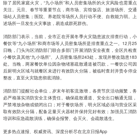
除了居民家庭火灾，“九小场所”和人员密集场所的火灾风险也需重点
关注。元旦、春节等重要节点，商市场、宾馆饭店、旅游场所、交通
场站人员密集；医院、养老院等场所人员行动不便、自救能力弱。上
述场所一旦发生火灾事故，易造成群死群伤。
消防部门表示，当前，全市正在开展冬季火灾隐患波次排查行动，小
餐饮等“九小场所”和商市场等人员密集场所是排查重点之一。12月25
日晚，门头沟区消防部门联合多部门开展消防安全夜查，全区共检查
小餐饮及其他“九小场所”、人员密集场所243处，发现并整改隐患183
处。当晚，两家餐饮单位因杂物堵塞疏散通道被罚款，一餐饮公司因
后厨明火区域与就餐区未进行有效防火分隔，被临时查封并责令停业
整改，直至火灾隐患彻底消除。
消防部门提醒社会单位，岁末年初客流激增，各类节庆活动频繁，务
必严格落实消防安全主体责任。确保疏散通道、安全出口畅通无阻，
严禁堆放杂物或锁闭出口；对于餐饮场所，明火区域必须与营业区采
取有效防火分隔，配备足量灭火器材并保持完好有效；加强员工消防
培训和应急疏散演练，确保会报警、会灭火、会疏散逃生。
更多热点速报、权威资讯、深度分析尽在北京日报App