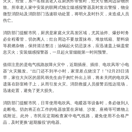
火灾。经查，系一名独居老人在厨房炸带鱼时，灶火引燃周边杂物所
致。所幸老人家中安装的联网式独立烟感报警器及时发出警报，物业
微型消防站及消防部门迅速联动处置，将明火及时扑灭，未造成人员
伤亡。
消防部门提醒市民，厨房是家庭火灾高发区域，尤其油炸、爆炒时务
必全程看管，切勿离人；灶台周边不要放置抹布、堆放纸箱、塑料袋
等易燃杂物，保持清洁整洁；油锅起火切忌泼水，应迅速盖上锅盖窒
息灭火；安装烟感报警器，一旦起火冒烟能第一时间预警。
值得注意的是电气线路故障火灾中，近期插座、插排、电吹风等“小电
器”火灾频发。“出门还不到半小时，家里差点烧没了！”12月23日清
早，家住大兴区的居民韩先生由于匆忙外出上班，将未关闭的电吹风
遗落在卧室椅子上，从而引发火灾。消防救援人员接警后抵达现场，
迅速处置，避免了更大损失。
消防部门提醒市民，日常使用电吹风、电暖器等设备时，务必做到人
走断电。切勿将正在工作的电器放置在床铺、沙发、座椅等可燃物上
或附近。此外，市民应定期检查家中电气线路，避免使用不合格产
品，及时更换“超期服役”的电器。